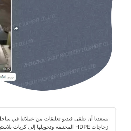
زجاجات HDPE المختلفة وتحويلها إلى كريات بلاستيكية عالية الجودة، مع كون العملية برمتها سلسة ومستقرة.