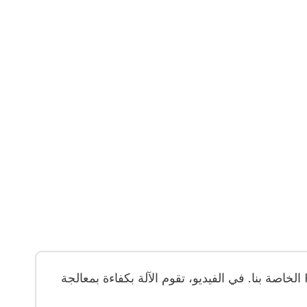
يسعدنا أن نتلقى فيديو تعليقات من عملائنا في ساحل العاج، والذي يعرض التشغيل السلس لآلة صنع حبيبات HDPE الخاصة بنا. في الفيديو، تقوم الآلة بكفاءة بمعالجة