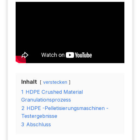
Inhalt
verstecken
1
HDPE Crushed Material
Granulationsprozess
2
HDPE -Pelletisierungsmaschinen -
Testergebnisse
3
Abschluss