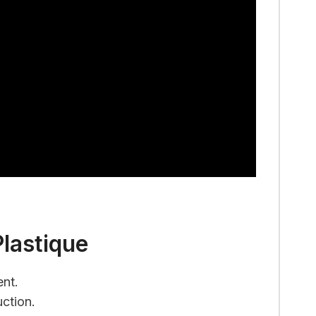
Plastique
nt.
ction.