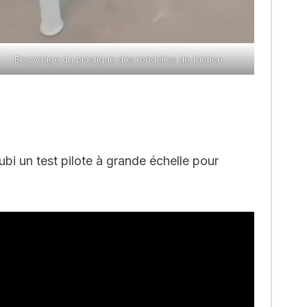
Recyclage du plastique des rondelles de friction
bi un test pilote à grande échelle pour