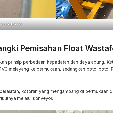
an peliharaan
angki Pemisahan Float Wastaf
arkan prinsip perbedaan kepadatan dan daya apung. K
 PVC melayang ke permukaan, sedangkan botol botol P
peralatan, kotoran yang mengambang di permukaan d
ikutnya melalui konveyor.