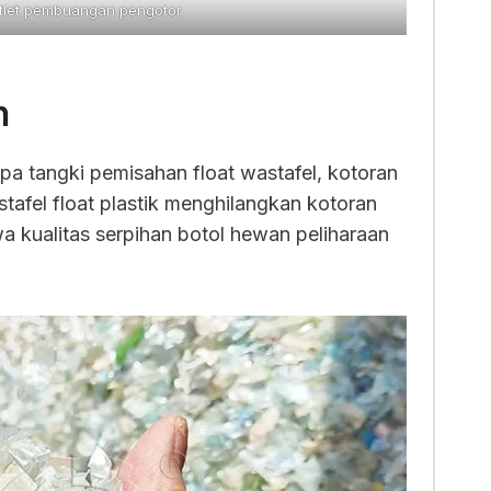
tlet pembuangan pengotor
n
npa tangki pemisahan float wastafel, kotoran
tafel float plastik menghilangkan kotoran
 kualitas serpihan botol hewan peliharaan