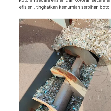
kotoran secara efisien dari kotoran secara efi
efisien , tingkatkan kemurnian serpihan boto