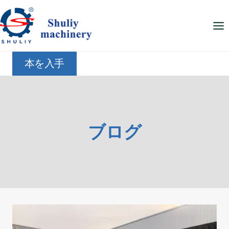
内
容
を
ス
本を入手
キ
ッ
プ
ブログ