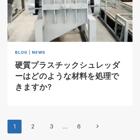
BLOG
|
NEWS
硬質プラスチックシュレッダ
ーはどのような材料を処理で
きますか?
ペ
次
1
2
3
…
6
ー
の