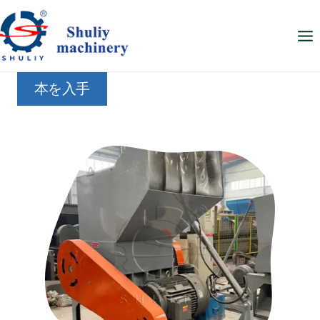
内
容
を
ス
本を入手
キ
ッ
プ