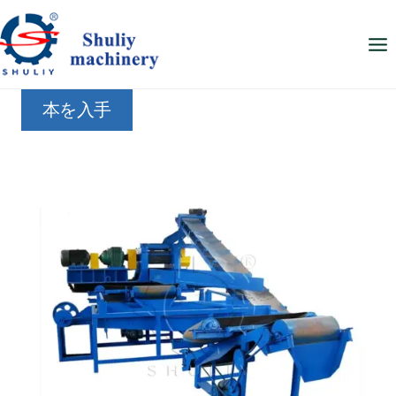
内
容
を
ス
本を入手
キ
ッ
プ