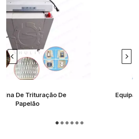
a De Trituração De
Equipamen
Papelão
Ban