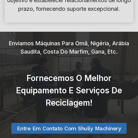
objetivo é estabelecer relacionamentos de longo
f
a
prazo, fornecendo suporte excepcional.
e
r
r
e
e
c
c
i
Enviamos Máquinas Para Omã, Nigéria, Arábia
e
c
Saudita, Costa Do Marfim, Gana, Etc.
r
l
e
a
s
Fornecemos O Melhor
g
s
e
a
Equipamento E Serviços De
m
s
Reciclagem!
d
o
e
p
l
ç
Entre Em Contato Com Shuliy Machinery
a
õ
v