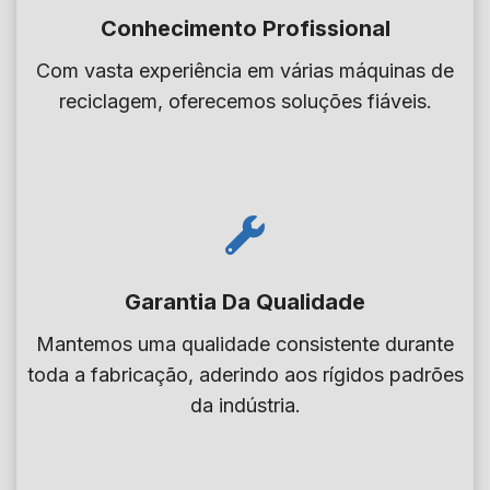
f
e
Conhecimento Profissional
t
l
u
n
a
e
n
d
Com vasta experiência em várias máquinas de
l
t
c
e
reciclagem, oferecemos soluções fiáveis.
d
s
i
r
o
d
o
à
t
e
n
s
a
p
a
s
n
l
l
u
q
á
a
Garantia Da Qualidade
u
s
s
e
t
n
Mantemos uma qualidade consistente durante
d
i
e
toda a fabricação, aderindo aos rígidos padrões
e
c
c
da indústria.
s
o
e
e
s
p