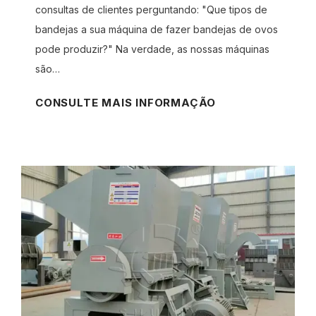
consultas de clientes perguntando: "Que tipos de
bandejas a sua máquina de fazer bandejas de ovos
pode produzir?" Na verdade, as nossas máquinas
são…
Q
CONSULTE MAIS INFORMAÇÃO
u
e
t
i
p
o
s
d
e
b