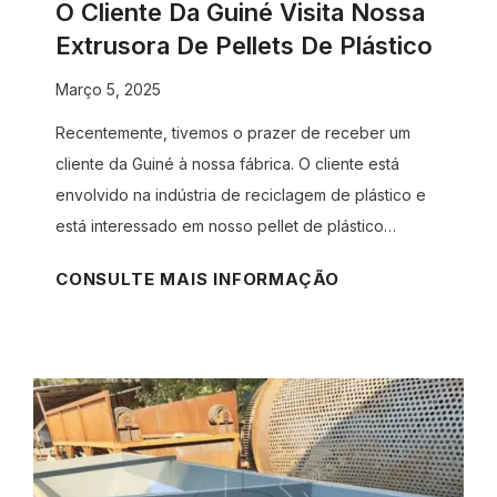
d
o
O Cliente Da Guiné Visita Nossa
e
n
Extrusora De Pellets De Plástico
j
a
Março 5, 2025
a
l
s
i
Recentemente, tivemos o prazer de receber um
d
z
cliente da Guiné à nossa fábrica. O cliente está
e
a
envolvido na indústria de reciclagem de plástico e
o
r
está interessado em nosso pellet de plástico…
v
u
O
CONSULTE MAIS INFORMAÇÃO
o
m
c
s
t
l
p
r
i
o
i
e
d
t
n
e
u
t
p
r
e