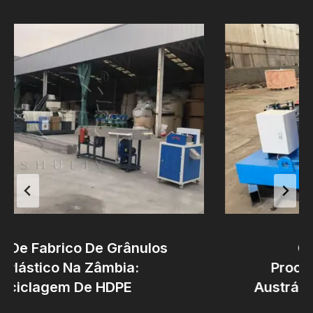
e Fabrico De Grânulos
Caso
lástico Na Zâmbia:
Process
iclagem De HDPE
Austrália: 
De P