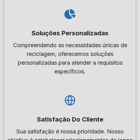
s
a
i
r
d
a
a
Soluções Personalizadas
ç
d
ã
Compreendendo as necessidades únicas de
e
o
reciclagem, oferecemos soluções
s
f
personalizadas para atender a requisitos
?
l
específicos.
P
u
o
t
d
u
e
a
m
n
o
Satisfação Do Cliente
t
s
e
Sua satisfação é nossa prioridade. Nosso
o
n