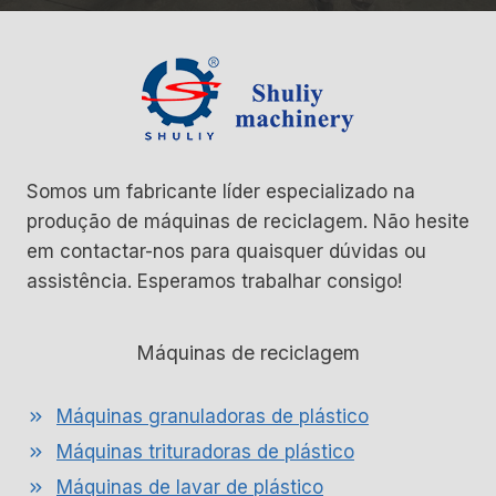
e
a
s
g
e
m
d
e
Somos um fabricante líder especializado na
g
produção de máquinas de reciclagem. Não hesite
a
em contactar-nos para quaisquer dúvidas ou
r
assistência. Esperamos trabalhar consigo!
r
a
Máquinas de reciclagem
f
a
Máquinas granuladoras de plástico
s
Máquinas trituradoras de plástico
P
Máquinas de lavar de plástico
E