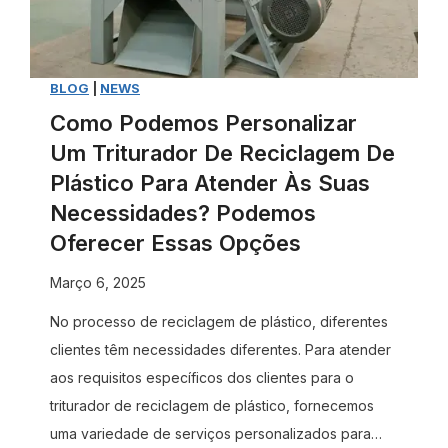
a
n
d
e
BLOG
|
NEWS
j
Como Podemos Personalizar
a
Um Triturador De Reciclagem De
s
Plástico Para Atender Às Suas
d
Necessidades? Podemos
e
Oferecer Essas Opções
p
Março 6, 2025
a
p
No processo de reciclagem de plástico, diferentes
e
clientes têm necessidades diferentes. Para atender
l
aos requisitos específicos dos clientes para o
a
triturador de reciclagem de plástico, fornecemos
n
uma variedade de serviços personalizados para…