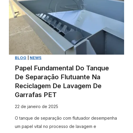
r
a
d
o
d
a
d
o
G
u
r
u
z
d
i
i
e
n
r
r
é
BLOG
|
NEWS
?
e
v
Papel Fundamental Do Tanque
U
c
i
De Separação Flutuante Na
m
i
s
a
c
Reciclagem De Lavagem De
i
s
l
Garrafas PET
t
o
a
22 de janeiro de 2025
a
l
g
n
u
e
O tanque de separação com flutuador desempenha
o
ç
m
um papel vital no processo de lavagem e
s