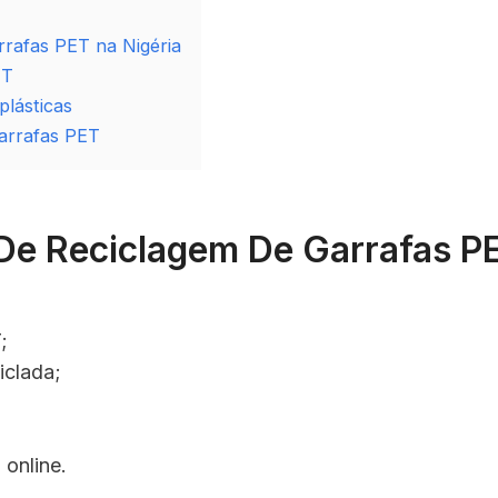
rrafas PET na Nigéria
ET
plásticas
arrafas PET
De Reciclagem De Garrafas PE
;
iclada;
 online.