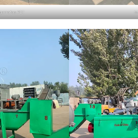
garrafas PET
M