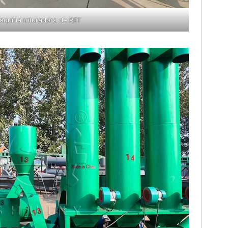
áquina trituradora de PET