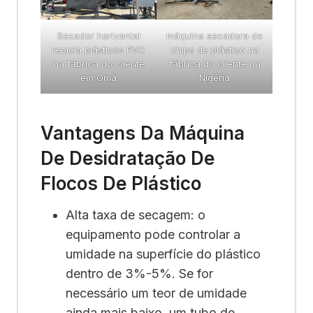
Secador horizontal
máquina secadora de
recicla plásticos PVC
chips de plástico na
na fábrica do cliente
fábrica do cliente na
em Omã
Nigéria
Vantagens Da Máquina
De Desidratação De
Flocos De Plástico
Alta taxa de secagem: o
equipamento pode controlar a
umidade na superfície do plástico
dentro de 3%-5%. Se for
necessário um teor de umidade
ainda mais baixo, um tubo de