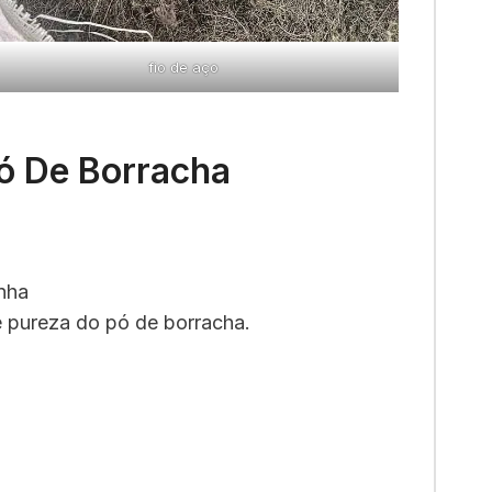
fio de aço
Pó De Borracha
inha
e pureza do pó de borracha.