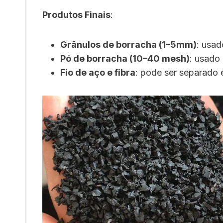
Produtos Finais
:
Grânulos de borracha (1–5mm)
: usad
Pó de borracha (10–40 mesh)
: usado
Fio de aço e fibra
: pode ser separado 