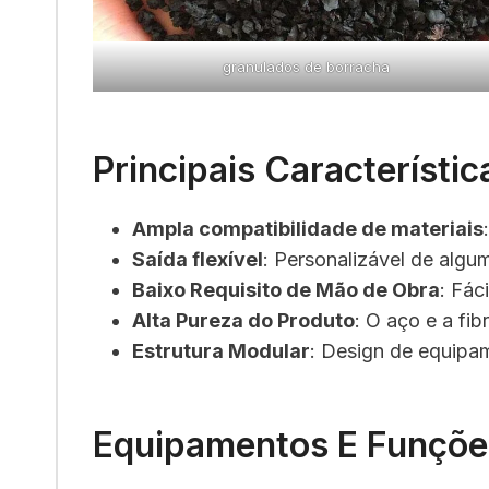
granulados de borracha
Principais Característi
Ampla compatibilidade de materiais
Saída flexível
: Personalizável de algu
Baixo Requisito de Mão de Obra
: Fác
Alta Pureza do Produto
: O aço e a fi
Estrutura Modular
: Design de equipam
Equipamentos E Funçõe