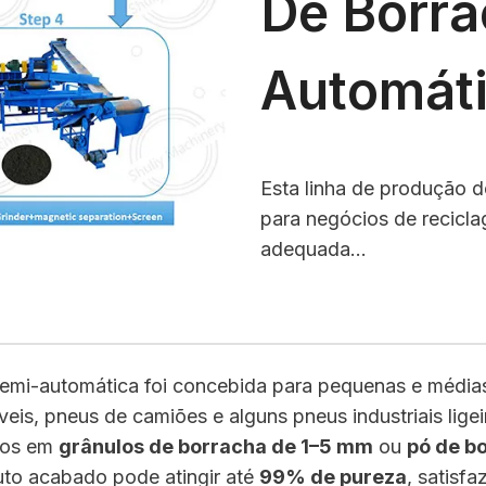
De Borra
Automát
Esta linha de produção 
para negócios de recicl
adequada…
semi-automática foi concebida para pequenas e média
is, pneus de camiões e alguns pneus industriais lige
dos em
grânulos de borracha de 1–5 mm
ou
pó de b
uto acabado pode atingir até
99% de pureza
, satisf