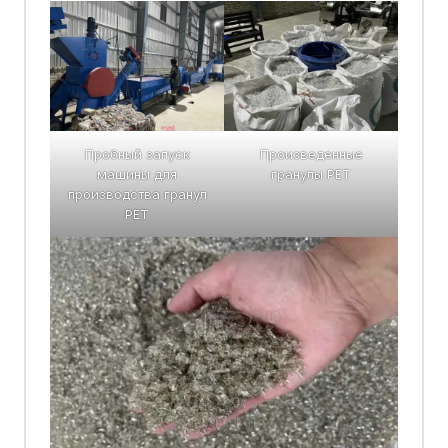
Пробный запуск
Произведенные
машины для
гранулы PET
производства гранул
PET