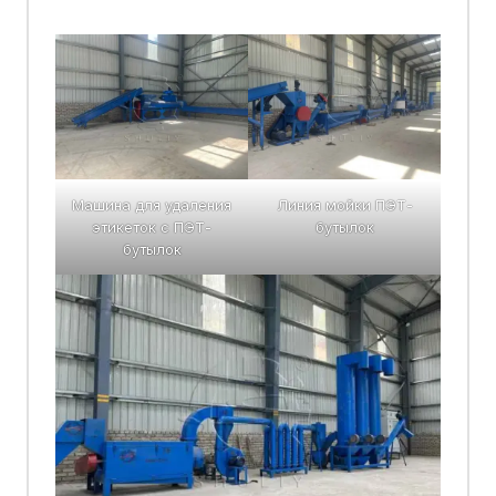
Машина для удаления
Линия мойки ПЭТ-
этикеток с ПЭТ-
бутылок
бутылок