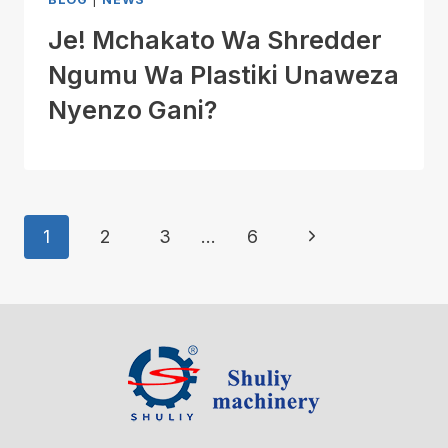
Je! Mchakato Wa Shredder
Ngumu Wa Plastiki Unaweza
Nyenzo Gani?
Page
Next
1
2
3
…
6
Navigation
Page