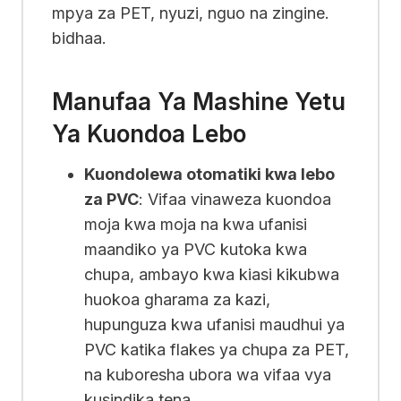
mpya za PET, nyuzi, nguo na zingine.
bidhaa.
Manufaa Ya Mashine Yetu
Ya Kuondoa Lebo
Kuondolewa otomatiki kwa lebo
za PVC
: Vifaa vinaweza kuondoa
moja kwa moja na kwa ufanisi
maandiko ya PVC kutoka kwa
chupa, ambayo kwa kiasi kikubwa
huokoa gharama za kazi,
hupunguza kwa ufanisi maudhui ya
PVC katika flakes ya chupa za PET,
na kuboresha ubora wa vifaa vya
kusindika tena.