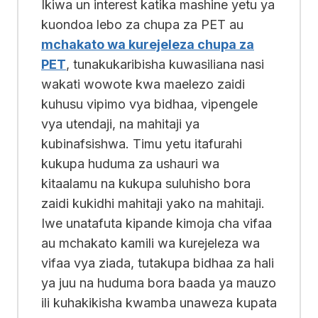
Ikiwa un interest katika mashine yetu ya
kuondoa lebo za chupa za PET au
mchakato wa kurejeleza chupa za
PET
, tunakukaribisha kuwasiliana nasi
wakati wowote kwa maelezo zaidi
kuhusu vipimo vya bidhaa, vipengele
vya utendaji, na mahitaji ya
kubinafsishwa. Timu yetu itafurahi
kukupa huduma za ushauri wa
kitaalamu na kukupa suluhisho bora
zaidi kukidhi mahitaji yako na mahitaji.
Iwe unatafuta kipande kimoja cha vifaa
au mchakato kamili wa kurejeleza wa
vifaa vya ziada, tutakupa bidhaa za hali
ya juu na huduma bora baada ya mauzo
ili kuhakikisha kwamba unaweza kupata