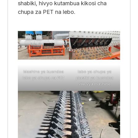
shabiki, hivyo kutambua kikosi cha
chupa za PET na lebo.
Mashine ya kuondoa
lebo ya chupa ya
lebo ya chupa za PET
plastiki ya kuondoa
vile vya mashine