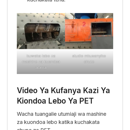
kuweka lebo za
studio mkusanyiko
mashine za kuondoa
chute
alama
Video Ya Kufanya Kazi Ya
Kiondoa Lebo Ya PET
Wacha tuangalie utumiaji wa mashine
za kuondoa lebo katika kuchakata