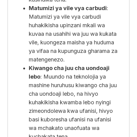
Matumizi ya vile vya carbudi
:
Matumizi ya vile vya carbudi
huhakikisha upinzani mkali wa
kuvaa na usahihi wa juu wa kukata
vile, kuongeza maisha ya huduma
ya vifaa na kupunguza gharama za
matengenezo.
Kiwango cha juu cha uondoaji
lebo
: Muundo na teknolojia ya
mashine huruhusu kiwango cha juu
cha uondoaji lebo, na hivyo
kuhakikisha kwamba lebo nyingi
zimeondolewa kwa ufanisi, hivyo
basi kuboresha ufanisi na ufanisi
wa mchakato unaofuata wa
kuchakata tena.