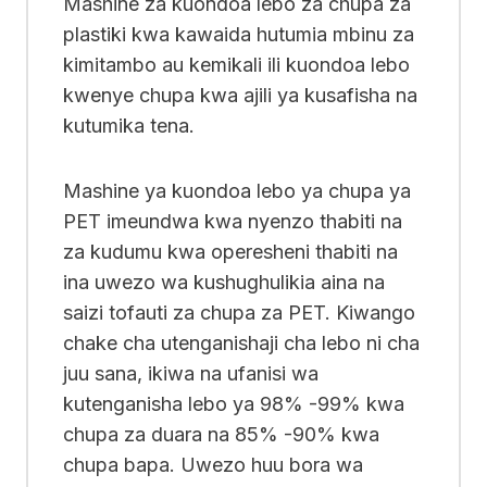
Mashine za kuondoa lebo za chupa za
plastiki kwa kawaida hutumia mbinu za
kimitambo au kemikali ili kuondoa lebo
kwenye chupa kwa ajili ya kusafisha na
kutumika tena.
Mashine ya kuondoa lebo ya chupa ya
PET imeundwa kwa nyenzo thabiti na
za kudumu kwa operesheni thabiti na
ina uwezo wa kushughulikia aina na
saizi tofauti za chupa za PET. Kiwango
chake cha utenganishaji cha lebo ni cha
juu sana, ikiwa na ufanisi wa
kutenganisha lebo ya 98% -99% kwa
chupa za duara na 85% -90% kwa
chupa bapa. Uwezo huu bora wa