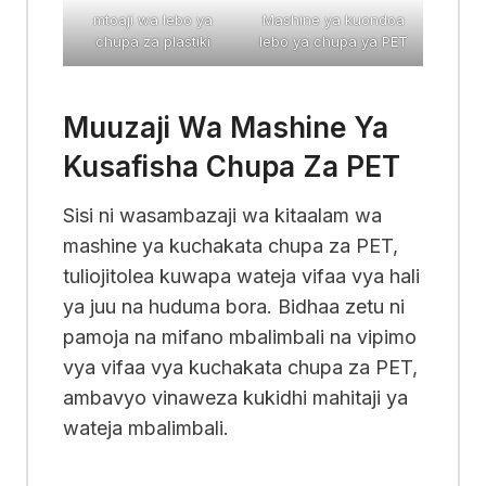
mtoaji wa lebo ya
Mashine ya kuondoa
chupa za plastiki
lebo ya chupa ya PET
Muuzaji Wa Mashine Ya
Kusafisha Chupa Za PET
Sisi ni wasambazaji wa kitaalam wa
mashine ya kuchakata chupa za PET,
tuliojitolea kuwapa wateja vifaa vya hali
ya juu na huduma bora. Bidhaa zetu ni
pamoja na mifano mbalimbali na vipimo
vya vifaa vya kuchakata chupa za PET,
ambavyo vinaweza kukidhi mahitaji ya
wateja mbalimbali.