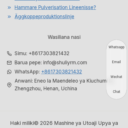
Hammare Pulverisation Lineenisse?
Äggkoppeproduktionslinje
Wasiliana nasi
Whatsapp
Simu: +8617303821432
Barua pepe: info@shuliyrm.com
Email
WhatsApp:
+8617303821432
Wechat
Anwani: Eneo la Maendeleo ya Kiuchumi la
Zhengzhou, Henan, Uchina
Chat
Haki miliki© 2026 Mashine ya Utoaji Upya ya