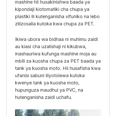
mashine hii husakinishwa baada ya
kipondaji kiotomatiki cha chupa ya
plastiki ili kutenganisha vifuniko na lebo
zilizosalia kutoka kwa chupa za PET.
Ikiwa ubora wa bidhaa ni muhimu zaidi
au kiasi cha uzalishaji ni kikubwa,
inashauriwa kufunga mashine moja au
mbili za kuosha chupa za PET baada ya
tank ya kuosha moto. Hii husafisha kwa
ufanisi sabuni iliyotolewa kutoka
kwenye tank ya kuosha moto,
hupunguza maudhui ya PVC, na
hutenganisha zaidi uchafu.