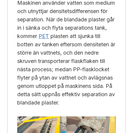
Maskinen använder vatten som medium
och utnyttjar densitetsdifferensen för
separation. När de blandade plaster går
in i sänka och flyta separations tank,
kommer
PET
plasten att sjunka till
botten av tanken eftersom densiteten är
större än vattnets, och den nedre
skruven transporterar flaskflaken till
nästa process; medan PP-flasklocket
flyter på ytan av vattnet och avlägsnas
genom utloppet på maskinens sida. På
detta sätt uppnås effektiv separation av
blandade plaster.