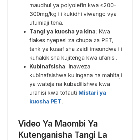
maudhui ya polyolefin kwa ≤200-
300mg/kg ili kukidhi viwango vya
utumiaji tena.
Tangi ya kuosha ya kina
: Kwa
flakes nyepesi za chupa za PET,
tank ya kusafisha zaidi imeundwa ili
kuhakikisha kujitenga kwa ufanisi.
Kubinafsisha
: Inaweza
kubinafsishwa kulingana na mahitaji
ya wateja na kubadilishwa kwa
urahisi kwa tofauti
Mistari ya
kuosha PET
.
Video Ya Maombi Ya
Kutenganisha Tangi La