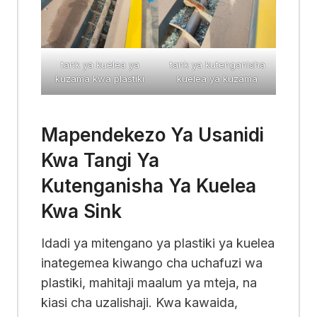
tank ya kuelea ya
tank ya kutenganisha
kuzama kwa plastiki
kuelea ya kuzama
Mapendekezo Ya Usanidi
Kwa Tangi Ya
Kutenganisha Ya Kuelea
Kwa Sink
Idadi ya mitengano ya plastiki ya kuelea
inategemea kiwango cha uchafuzi wa
plastiki, mahitaji maalum ya mteja, na
kiasi cha uzalishaji. Kwa kawaida,