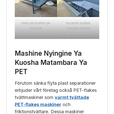
tank ya kuelea ya
kuzama kuelea
kuzama
mizinga plastiki
chakavu kujitenga
Mashine Nyingine Ya
Kuosha Matambara Ya
PET
Förutom sänka flyta plast separationer
erbjuder vårt företag också PET-flakes
tvättmaskiner som
varmt tvättade
PET-flakes maskiner
och
friktionstvättare. Dessa maskiner