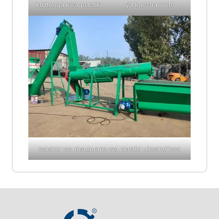
kujitenga kwa plastiki
ya kuosha moto
washer wa msuguano wa plastiki uliosindikwa