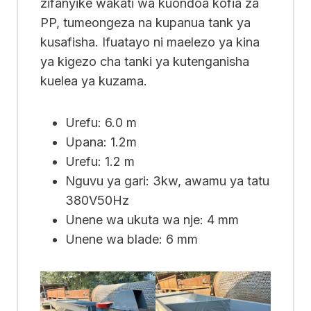
zifanyike wakati wa kuondoa kofia za
PP, tumeongeza na kupanua tank ya
kusafisha. Ifuatayo ni maelezo ya kina
ya kigezo cha tanki ya kutenganisha
kuelea ya kuzama.
Urefu: 6.0 m
Upana: 1.2m
Urefu: 1.2 m
Nguvu ya gari: 3kw, awamu ya tatu
380V50Hz
Unene wa ukuta wa nje: 4 mm
Unene wa blade: 6 mm