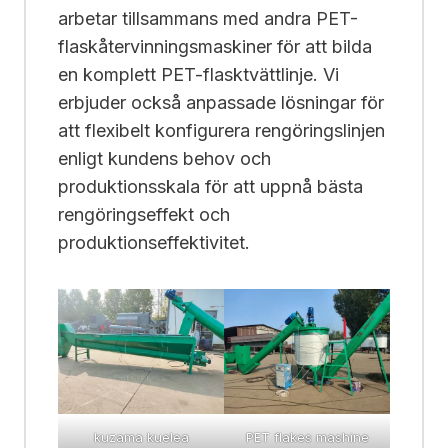
arbetar tillsammans med andra PET-
flaskåtervinningsmaskiner för att bilda
en komplett PET-flasktvättlinje. Vi
erbjuder också anpassade lösningar för
att flexibelt konfigurera rengöringslinjen
enligt kundens behov och
produktionsskala för att uppnå bästa
rengöringseffekt och
produktionseffektivitet.
kuzama kuelea
PET flakes mashine