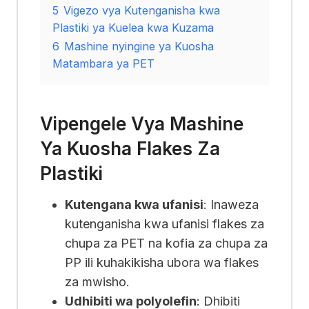
5
Vigezo vya Kutenganisha kwa
Plastiki ya Kuelea kwa Kuzama
6
Mashine nyingine ya Kuosha
Matambara ya PET
Vipengele Vya Mashine
Ya Kuosha Flakes Za
Plastiki
Kutengana kwa ufanisi
: Inaweza
kutenganisha kwa ufanisi flakes za
chupa za PET na kofia za chupa za
PP ili kuhakikisha ubora wa flakes
za mwisho.
Udhibiti wa polyolefin
: Dhibiti