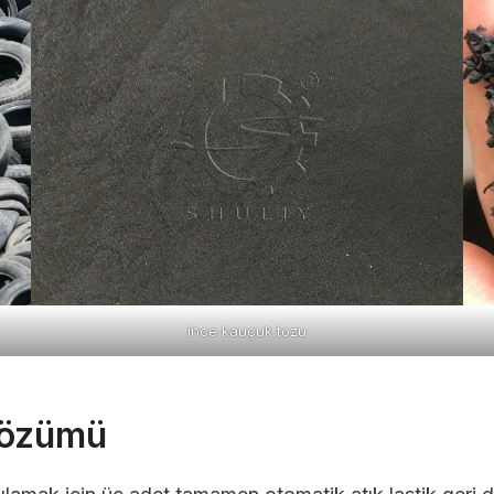
ince kauçuk tozu
Çözümü