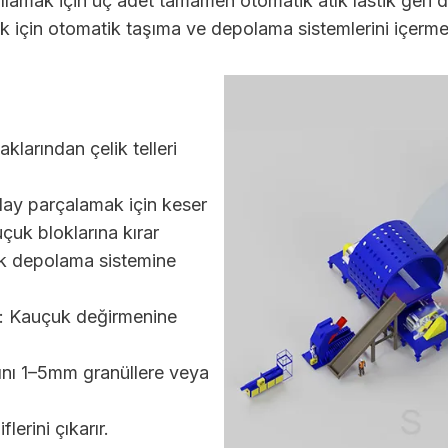
 karşılamak için üç adet tamamen otomatik atık lastik ge
ak için otomatik taşıma ve depolama sistemlerini içerme
klarından çelik telleri
lay parçalamak için keser
uçuk bloklarına kırar
k depolama sistemine
: Kauçuk değirmenine
ını 1–5mm granüllere veya
erini çıkarır.