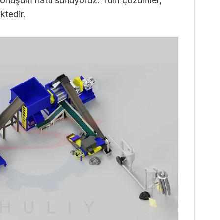
ri dönüşüm hattı sunuyoruz. Tüm çözümler,
ktedir.