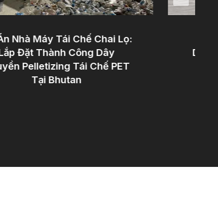
 Nhà Máy Tái Chế Chai Lọ:
Khách
ắp Đặt Thành Công Dây
Dây Ch
ền Pelletizing Tái Chế PET
Của C
Tại Bhutan