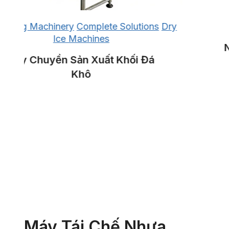
cling Machinery
Complete Solutions
Dry
Ice Machines
Nh
Dây Chuyền Sản Xuất Khối Đá
Khô
Máy Tái Chế Nhựa