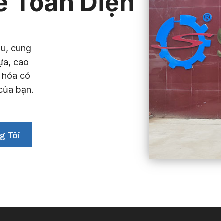
ế Toàn Diện
ầu, cung
ựa, cao
g hóa có
 của bạn.
g Tôi