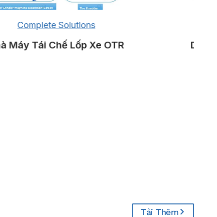
Complete Solutions
 Máy Tái Chế Lốp Xe OTR
Dây Ch
Tải Thêm