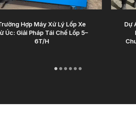
rường Hợp Máy Xử Lý Lốp Xe
Dự Án
 Úc: Giải Pháp Tái Chế Lốp 5–
L
6T/H
Chuy