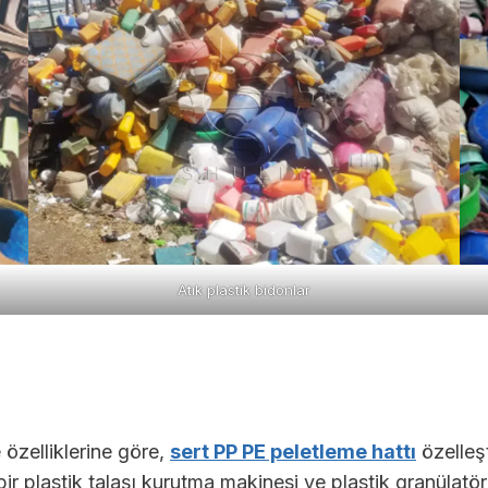
Atık plastik bidonlar
özelliklerine göre,
sert PP PE peletleme hattı
özelleşt
i, bir plastik talaşı kurutma makinesi ve plastik granüla