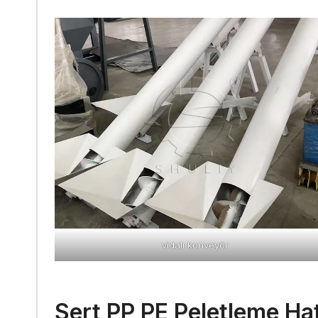
vidalı konveyör
Sert PP PE Peletleme Hat