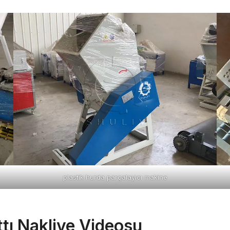
plastik hurda parçalayıcı makine
tı Nakliye Videosu