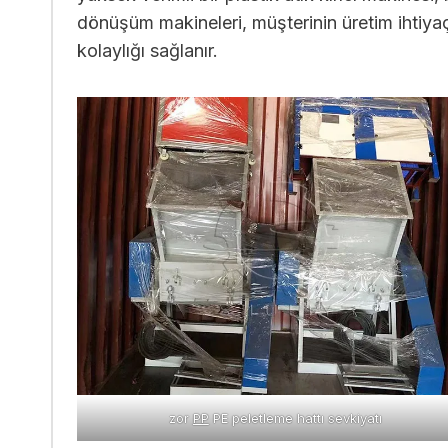
dönüşüm makineleri, müşterinin üretim ihtiyaçl
kolaylığı sağlanır.
zor
PP
PE peletleme hattı sevkiyatı