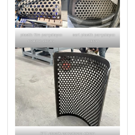
plastik film parçalayıcı
sert plastik parçalayıcı
makine ekranı
ekran
PET plastik parçalayıcı ekran