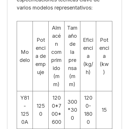
varios modelos representativos:
Alm
Tam
acé
año
Pot
Efici
Pot
n
de
enci
enci
enci
Mo
com
la
a de
a
a
delo
prim
pre
emp
(kg/
(kw
ido
nsa
uje
h)
)
(m
(m
m)
m)
Y81
120
120
300
-
125
0*7
0-
*30
15
125
0
00*
180
0
0A
600
0