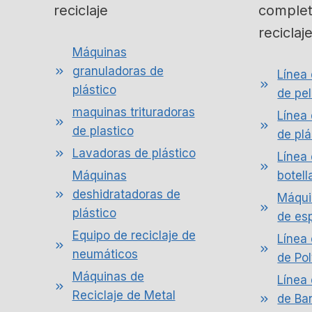
reciclaje
complet
reciclaj
Máquinas
granuladoras de
Línea
plástico
de pel
maquinas trituradoras
Línea 
de plastico
de plá
Lavadoras de plástico
Línea
Máquinas
botell
deshidratadoras de
Máqui
plástico
de es
Equipo de reciclaje de
Línea
neumáticos
de Po
Máquinas de
Línea
Reciclaje de Metal
de Ba