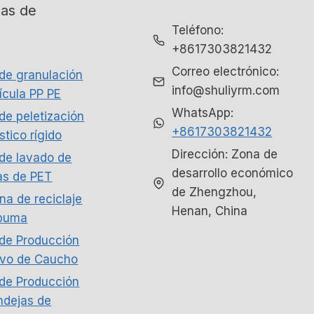
as de
Teléfono:
e
+8617303821432
Correo electrónico:
 de granulación
info@shuliyrm.com
ícula PP PE
WhatsApp:
de peletización
+8617303821432
stico rígido
Dirección: Zona de
 de lavado de
desarrollo económico
as de PET
de Zhengzhou,
Whatsapp
na de reciclaje
Henan, China
puma
Email
 de Producción
lvo de Caucho
Wechat
 de Producción
ndejas de
Chat