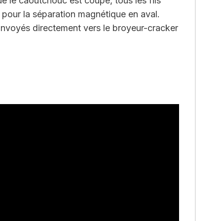
e le caoutchouc est coupé, tous les fils
u pour la séparation magnétique en aval.
onvoyés directement vers le broyeur-cracker