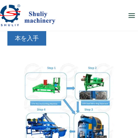
内
容
を
ス
本を入手
キ
ッ
プ