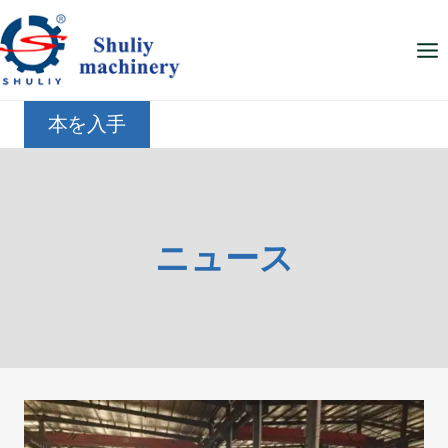
内
容
を
ス
本を入手
キ
ッ
プ
ニュース