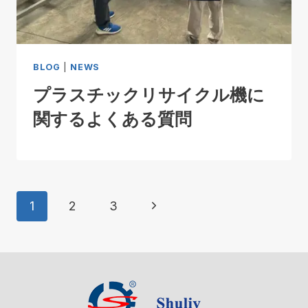
BLOG
|
NEWS
プラスチックリサイクル機に
関するよくある質問
ペ
次
1
2
3
ー
の
ジ
ペ
ナ
ー
ビ