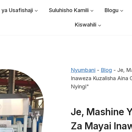
ya Usafishaji
Suluhisho Kamili
Blogu
Kiswahili
Nyumbani
-
Blog
-
Je, M
Inaweza Kuzalisha Aina G
Nyingi"
Je, Mashine 
Za Mayai Ina