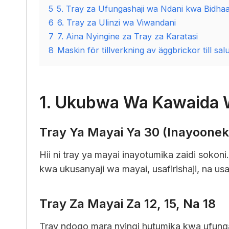
5
5. Tray za Ufungashaji wa Ndani kwa Bidhaa
6
6. Tray za Ulinzi wa Viwandani
7
7. Aina Nyingine za Tray za Karatasi
8
Maskin för tillverkning av äggbrickor till sal
1. Ukubwa Wa Kawaida 
Tray Ya Mayai Ya 30 (Inayoonek
Hii ni tray ya mayai inayotumika zaidi sokon
kwa ukusanyaji wa mayai, usafirishaji, na us
Tray Za Mayai Za 12, 15, Na 18
Tray ndogo mara nyingi hutumika kwa ufungaj