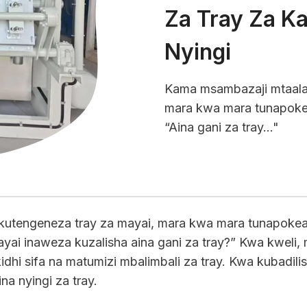
Za Tray Za Ka
Nyingi
Kama msambazaji mtaala
mara kwa mara tunapoke
“Aina gani za tray…"
utengeneza tray za mayai, mara kwa mara tunapokea
yai inaweza kuzalisha aina gani za tray?” Kwa kweli, 
hi sifa na matumizi mbalimbali za tray. Kwa kubadili
na nyingi za tray.