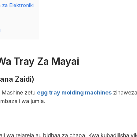
 za Elektroniki
u
Wa Tray Za Mayai
ana Zaidi)
i. Mashine zetu
egg tray molding machines
zinaweza 
ambazaji wa jumla.
i wa rejareja au bidhaa za chapa. Kwa kubadilisha vi