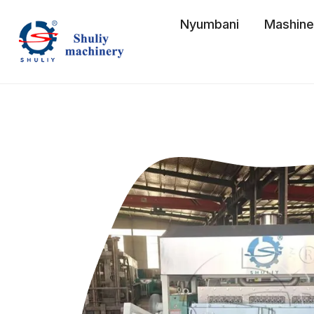
Skip
Nyumbani
Mashine 
to
content