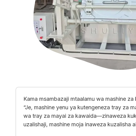
Kama msambazaji mtaalamu wa mashine za k
“Je, mashine yenu ya kutengeneza tray za ma
wa tray za mayai za kawaida—zinaweza kukid
uzalishaji, mashine moja inaweza kuzalisha ai