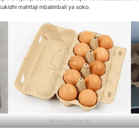
 kukidhi mahitaji mbalimbali ya soko.
Sanduku la mayai 10