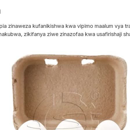
a
pia zinaweza kufanikishwa kwa vipimo maalum vya tra
kubwa, zikifanya ziwe zinazofaa kwa usafirishaji sh