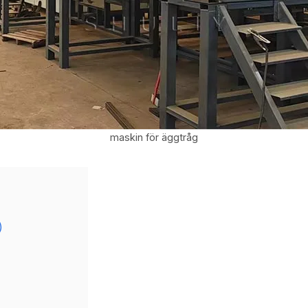
maskin för äggtråg
)