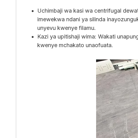
Uchimbaji wa kasi wa centrifugal dewat
imewekwa ndani ya silinda inayozunguk
unyevu kwenye filamu.
Kazi ya upitishaji wima: Wakati unapung
kwenye mchakato unaofuata.