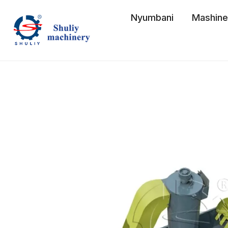
Skip
Nyumbani
Mashine 
to
content