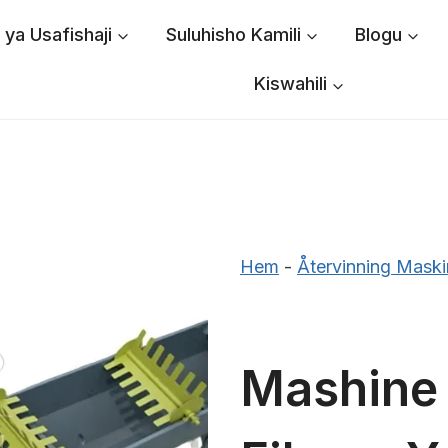
ya Usafishaji
Suluhisho Kamili
Blogu
Kiswahili
Hem
-
Återvinning Maski
Mashine