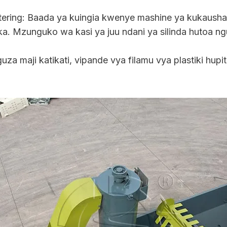
ering: Baada ya kuingia kwenye mashine ya kukausha fil
a. Mzunguko wa kasi ya juu ndani ya silinda hutoa n
uza maji katikati, vipande vya filamu vya plastiki hupi