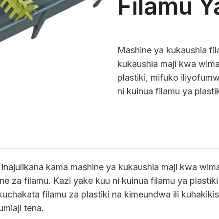
Filamu Ya
Mashine ya kukaushia fil
kukaushia maji kwa wima
plastiki, mifuko iliyofum
ni kuinua filamu ya plasti
ia inajulikana kama mashine ya kukaushia maji kwa wim
ine za filamu. Kazi yake kuu ni kuinua filamu ya plastiki
 kuchakata filamu za plastiki na kimeundwa ili kuhakik
miaji tena.