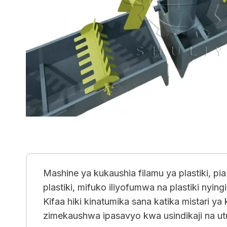
Mashine ya kukaushia filamu ya plastiki, p
plastiki, mifuko iliyofumwa na plastiki nying
Kifaa hiki kinatumika sana katika mistari ya
zimekaushwa ipasavyo kwa usindikaji na utu