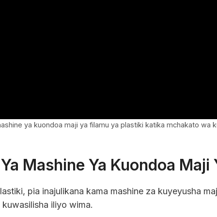
ashine ya kuondoa maji ya filamu ya plastiki katika mchakato wa 
Ya Mashine Ya Kuondoa Maji Y
astiki, pia inajulikana kama mashine za kuyeyusha maj
 kuwasilisha iliyo wima.