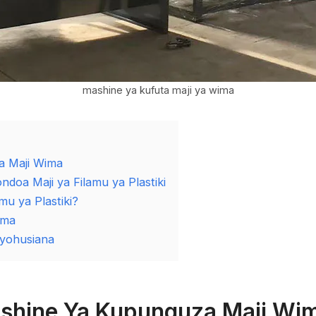
mashine ya kufuta maji ya wima
a Maji Wima
doa Maji ya Filamu ya Plastiki
u ya Plastiki?
ima
ayohusiana
ashine Ya Kupunguza Maji Wi