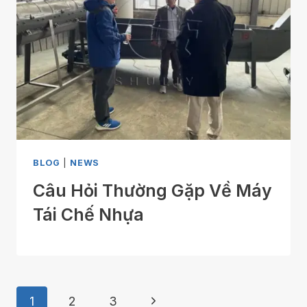
BLOG
|
NEWS
Câu Hỏi Thường Gặp Về Máy
Tái Chế Nhựa
Page
Next
1
2
3