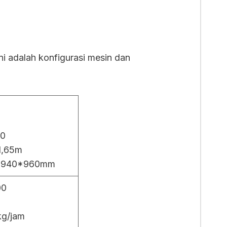
ni adalah konfigurasi mesin dan
0
00
*1,65m
: 940*960mm
00
kg/jam