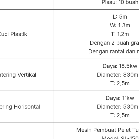
Pisau: 10 buah
L: 5m
W: 1,3m
uci Plastik
T: 1,2m
Dengan 2 buah gra
Dengan rantai dan 
Daya: 18.5kw
ering Vertikal
Diameter: 830
T: 2,5m
Daya: 11kw
ring Horisontal
Diameter: 530
T: 2,5m
Mesin Pembuat Pelet T
Model: SL-150