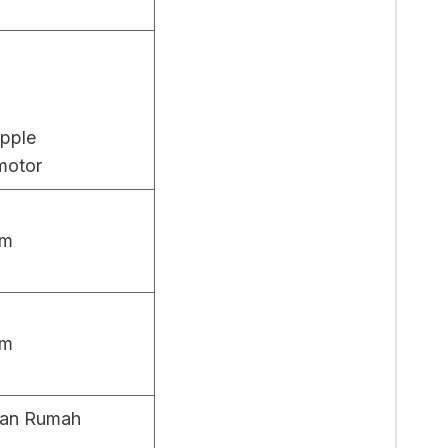
pple
motor
mm
mm
uan Rumah