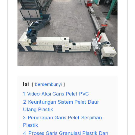
Isi
bersembunyi
1
Video Aksi Garis Pelet PVC
2
Keuntungan Sistem Pelet Daur
Ulang Plastik
3
Penerapan Garis Pelet Serpihan
Plastik
4
Proses Garis Granulasi Plastik Dan