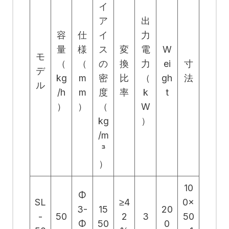
イ
ア
出
容
仕
イ
力
量
様
ス
変
電
W
モ
（
（
の
換
力
ei
寸
デ
kg
m
密
比
（
gh
法
ル
/h
m
度
率
k
t
）
）
（
W
kg
）
/m
³
）
10
Φ
SL
≥4
0×
3-
15
20
-
50
2
3
50
Φ
50
0