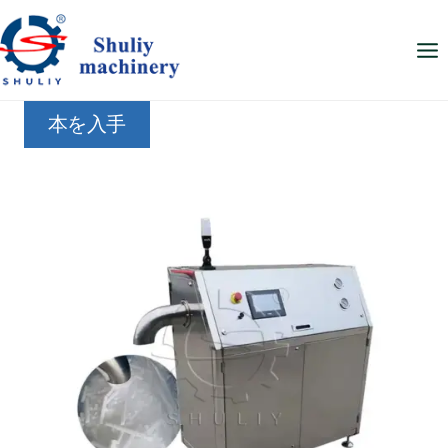
内
容
を
ス
本を入手
キ
ッ
プ