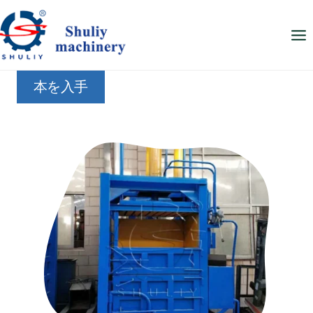
内
容
を
ス
本を入手
キ
ッ
プ