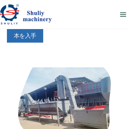
内
容
を
ス
本を入手
キ
ッ
プ