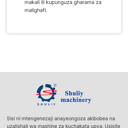
makali ili kupunguza gharama za
malighafi.
Sisi ni mtengenezaji anayeongoza akibobea na
uzalishaji wa mashine za kuchakata upya. Usisite