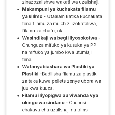
zinazozalishwa wakati wa uzalishaji.
Makampuni ya kuchakata filamu
ya kilimo
- Utaalam katika kuchakata
tena filamu za mulch zilizokataliwa,
filamu za chafu, nk.
Wasindikaji wa begi iliyosokotwa
-
Chunguza mifuko ya kusuka ya PP
na mifuko ya jumbo kwa utumiaji
tena.
Wafanyabiashara wa Plastiki ya
Plastiki
-Badilisha filamu za plastiki
za taka kuwa pellets zenye ubora wa
juu kwa kuuza.
Filamu iliyopigwa au viwanda vya
ukingo wa sindano
- Chunusi
chakavu cha uzalishaji na trims