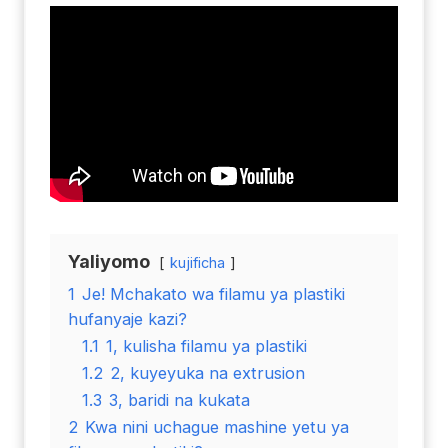
Yaliyomo
kujificha
1
Je! Mchakato wa filamu ya plastiki
hufanyaje kazi?
1.1
1, kulisha filamu ya plastiki
1.2
2, kuyeyuka na extrusion
1.3
3, baridi na kukata
2
Kwa nini uchague mashine yetu ya