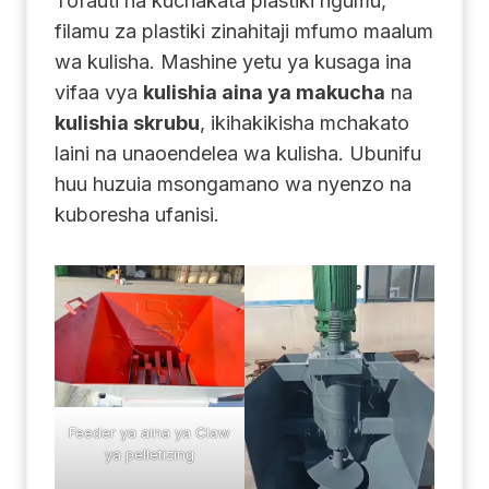
Tofauti na kuchakata plastiki ngumu,
filamu za plastiki zinahitaji mfumo maalum
wa kulisha. Mashine yetu ya kusaga ina
vifaa vya
kulishia aina ya makucha
na
kulishia skrubu
, ikihakikisha mchakato
laini na unaoendelea wa kulisha. Ubunifu
huu huzuia msongamano wa nyenzo na
kuboresha ufanisi.
Feeder ya aina ya Claw
ya pelletizing