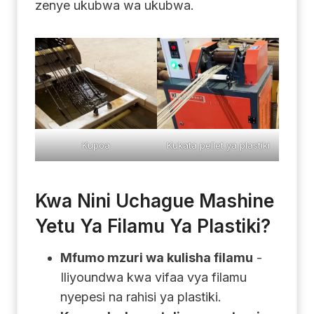
zenye ukubwa wa ukubwa.
Kupoa
Kukata pellet ya plastiki
Kwa Nini Uchague Mashine
Yetu Ya Filamu Ya Plastiki?
Mfumo mzuri wa kulisha filamu
-
Iliyoundwa kwa vifaa vya filamu
nyepesi na rahisi ya plastiki.