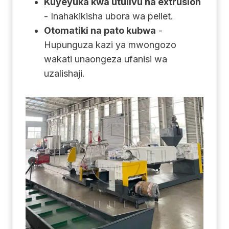
Kuyeyuka kwa utulivu na extrusion
- Inahakikisha ubora wa pellet.
Otomatiki na pato kubwa
-
Hupunguza kazi ya mwongozo
wakati unaongeza ufanisi wa
uzalishaji.