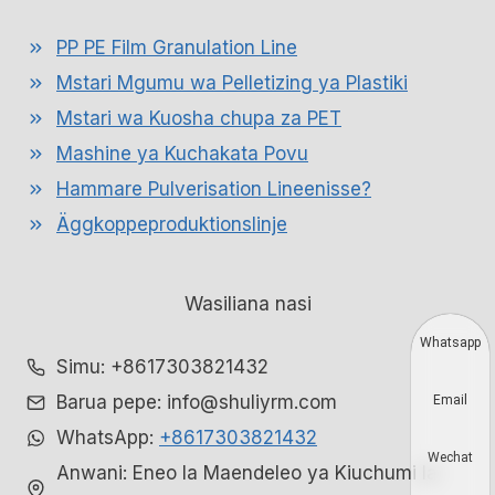
PP PE Film Granulation Line
Mstari Mgumu wa Pelletizing ya Plastiki
Mstari wa Kuosha chupa za PET
Mashine ya Kuchakata Povu
Hammare Pulverisation Lineenisse?
Äggkoppeproduktionslinje
Wasiliana nasi
Whatsapp
Simu: +8617303821432
Barua pepe: info@shuliyrm.com
Email
WhatsApp:
+8617303821432
Wechat
Anwani: Eneo la Maendeleo ya Kiuchumi la