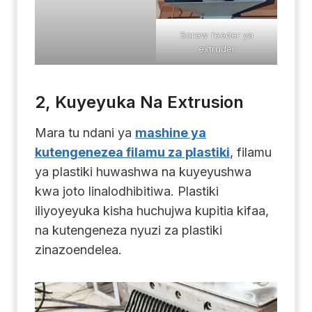
Screw feeder ya
extruder
2, Kuyeyuka Na Extrusion
Mara tu ndani ya
mashine ya
kutengenezea filamu za plastiki
, filamu
ya plastiki huwashwa na kuyeyushwa
kwa joto linalodhibitiwa. Plastiki
iliyoyeyuka kisha huchujwa kupitia kifaa,
na kutengeneza nyuzi za plastiki
zinazoendelea.