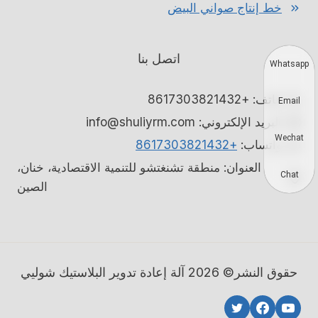
خط إنتاج صواني البيض
اتصل بنا
Whatsapp
هاتف: +8617303821432
Email
البريد الإلكتروني: info@shuliyrm.com
Wechat
واتساب:
+8617303821432
العنوان: منطقة تشنغتشو للتنمية الاقتصادية، خنان،
Chat
الصين
حقوق النشر© 2026 آلة إعادة تدوير البلاستيك شوليي