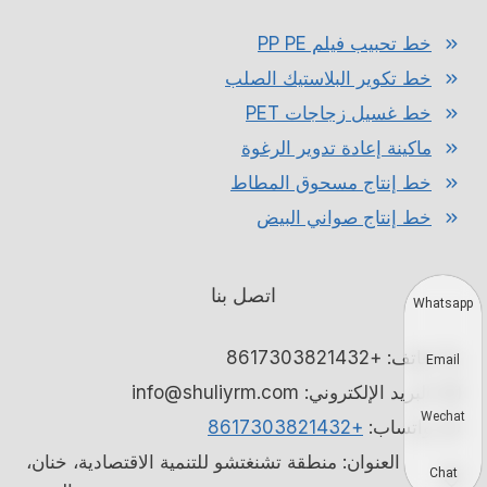
خط تحبيب فيلم PP PE
خط تكوير البلاستيك الصلب
خط غسيل زجاجات PET
ماكينة إعادة تدوير الرغوة
خط إنتاج مسحوق المطاط
خط إنتاج صواني البيض
اتصل بنا
Whatsapp
هاتف: +8617303821432
Email
البريد الإلكتروني: info@shuliyrm.com
Wechat
واتساب:
+8617303821432
العنوان: منطقة تشنغتشو للتنمية الاقتصادية، خنان،
Chat