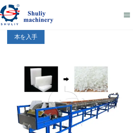
内
容
を
ス
本を入手
キ
ッ
プ