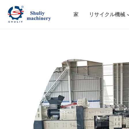
内
容
家
リサイクル機械
を
ス
キ
ッ
プ