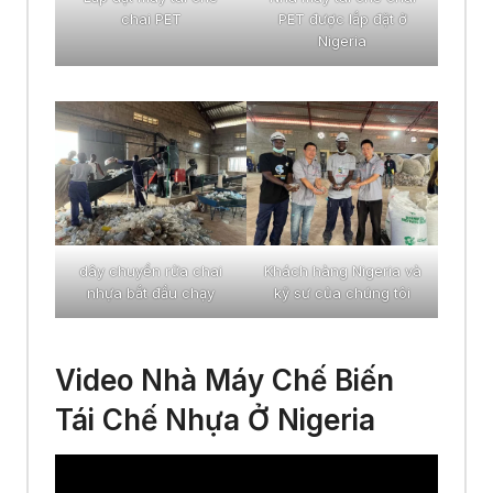
chai PET
PET được lắp đặt ở
Nigeria
dây chuyền rửa chai
Khách hàng Nigeria và
nhựa bắt đầu chạy
kỹ sư của chúng tôi
Video Nhà Máy Chế Biến
Tái Chế Nhựa Ở Nigeria