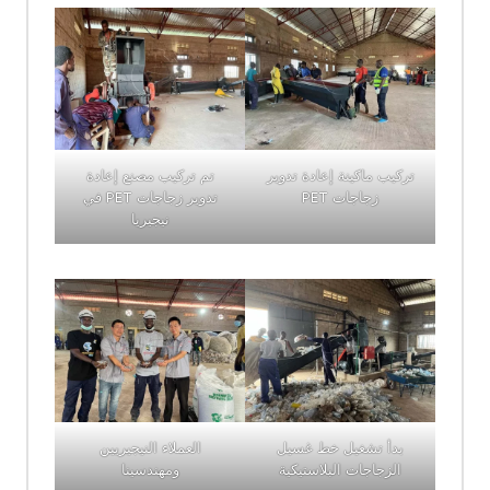
تركيب ماكينة إعادة تدوير
تم تركيب مصنع إعادة
زجاجات PET
تدوير زجاجات PET في
نيجيريا
بدأ تشغيل خط غسيل
العملاء النيجيريين
الزجاجات البلاستيكية
ومهندسينا