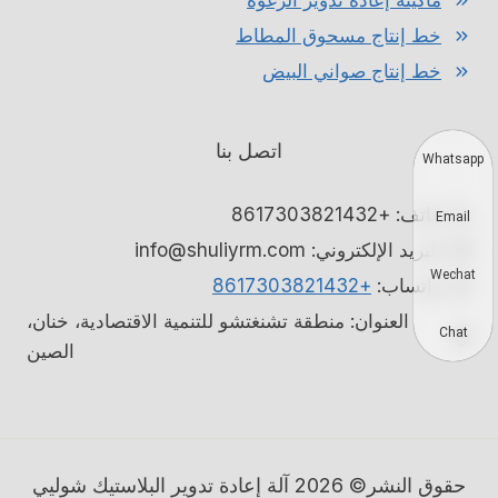
ماكينة إعادة تدوير الرغوة
خط إنتاج مسحوق المطاط
خط إنتاج صواني البيض
اتصل بنا
Whatsapp
هاتف: +8617303821432
Email
البريد الإلكتروني: info@shuliyrm.com
Wechat
واتساب:
+8617303821432
العنوان: منطقة تشنغتشو للتنمية الاقتصادية، خنان،
Chat
الصين
حقوق النشر© 2026 آلة إعادة تدوير البلاستيك شوليي