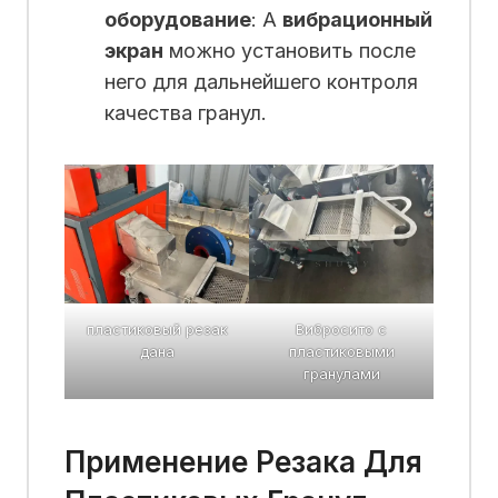
оборудование
: А
вибрационный
экран
можно установить после
него для дальнейшего контроля
качества гранул.
пластиковый резак
Вибросито с
дана
пластиковыми
гранулами
Применение Резака Для