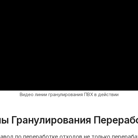
Видео линии гранулирования ПВХ в действии
ы Гранулирования Перераб
завод по переработке отходов не только перераба