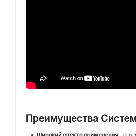
Преимущества Систем
Широкий спектр применения
: наш 