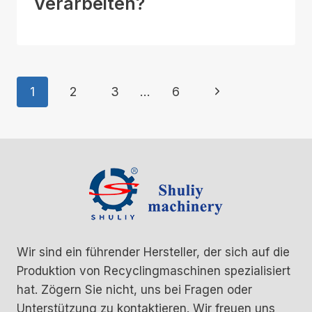
Verarbeiten?
Seitennavigation
Nächste
1
2
3
…
6
Seite
Wir sind ein führender Hersteller, der sich auf die
Produktion von Recyclingmaschinen spezialisiert
hat. Zögern Sie nicht, uns bei Fragen oder
Unterstützung zu kontaktieren. Wir freuen uns