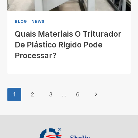
BLOG
|
NEWS
Quais Materiais O Triturador
De Plástico Rígido Pode
Processar?
Page
Next
1
2
3
…
6
Navigation
Page