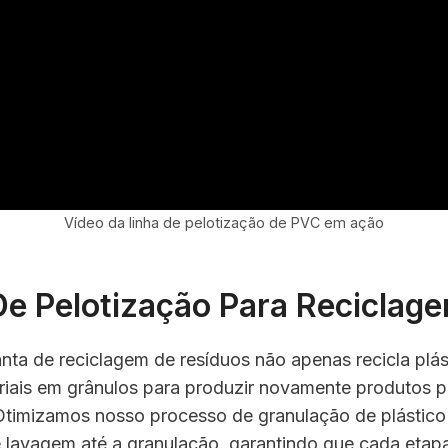
Vídeo da linha de pelotização de PVC em ação
e Pelotização Para Reciclage
lanta de reciclagem de resíduos não apenas recicla p
triais em grânulos para produzir novamente produtos pl
Otimizamos nosso processo de granulação de plástico
e lavagem até a granulação, garantindo que cada etapa