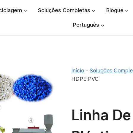
ciclagem
Soluções Completas
Blogue
Português
Início
-
Soluções Comple
HDPE PVC
Linha De